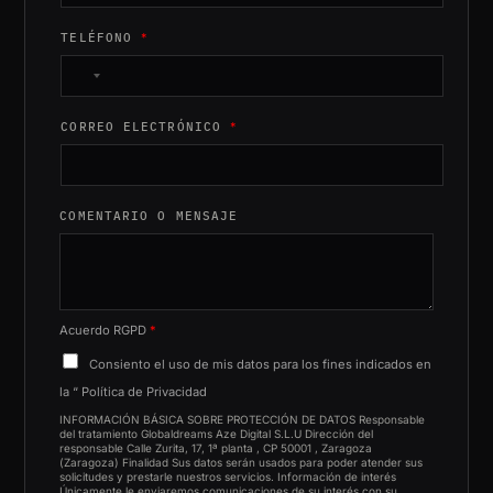
TELÉFONO
*
N
o
CORREO ELECTRÓNICO
*
c
o
u
n
COMENTARIO O MENSAJE
t
r
y
s
Acuerdo RGPD
*
e
Consiento el uso de mis datos para los fines indicados en
l
la “
Política de Privacidad
e
INFORMACIÓN BÁSICA SOBRE PROTECCIÓN DE DATOS Responsable
c
del tratamiento Globaldreams Aze Digital S.L.U Dirección del
responsable Calle Zurita, 17, 1ª planta , CP 50001 , Zaragoza
t
(Zaragoza) Finalidad Sus datos serán usados para poder atender sus
solicitudes y prestarle nuestros servicios. Información de interés
e
Únicamente le enviaremos comunicaciones de su interés con su