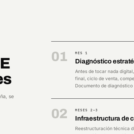
01
MES 1
ZE
Diagnóstico estrat
Antes de tocar nada digital
es
final, ciclo de venta, comp
Documento de diagnóstico a
ña, se
02
MESES 2–3
Infraestructura de 
Reestructuración técnica d