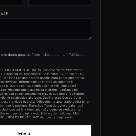
SAJE
mis datos para los fines indicados en la “
Política de
E PROTECCIÓN DE DATOS Responsable del tratamiento
U Dirección del responsable Calle Zurita, 17, 1ª planta , CP
) Finalidad Sus datos serán usados para poder atender sus
tros servicios. Información de interés Únicamente le
de su interés con su autorización previa, que podrá
illa correspondiente establecida al efecto. Legitimación
atos con su consentimiento previo, que podrá facilitarnos
ndiente establecida al efecto. Destinatarios Con carácter
e nuestra entidad que esté debidamente autorizado podrá tener
ción que le pedimos. Derechos Tiene derecho a saber qué
ted, corregirla y eliminarla, tal y como se explica en la
nible en nuestra página web. Información adicional Más
 “POLÍTICA DE PRIVACIDAD” de nuestra página web.
Enviar