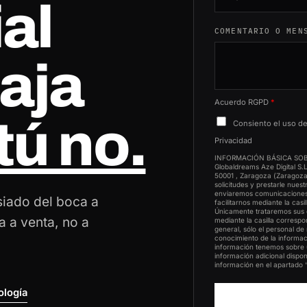
N
al
o
COMENTARIO O MEN
c
o
aja
u
n
t
Acuerdo RGPD
*
tú no.
r
Consiento el uso de 
y
Privacidad
s
INFORMACIÓN BÁSICA SOBR
Globaldreams Aze Digital S.L.
e
50001 , Zaragoza (Zaragoza
solicitudes y prestarle nues
l
enviaremos comunicaciones 
iado del boca a
facilitarnos mediante la cas
e
Únicamente trataremos sus d
a a venta, no a
mediante la casilla correspo
c
general, sólo el personal d
conocimiento de la informa
t
información tenemos sobre us
e
información adicional dispo
información en el apartado
d
ología