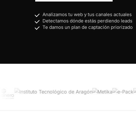
Analizamos tu web y tus canales actuales
Detectamos dónde estás perdiendo leads
Te damos un plan de captación priorizado