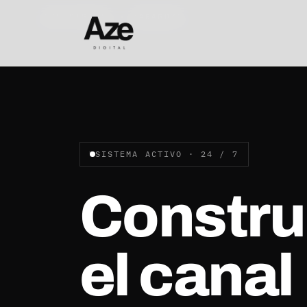
AZE DIGITAL · ZARAGOZA
SISTEMA ACTIVO · 24 / 7
Constr
el canal