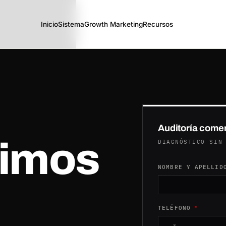
Inicio
Sistema
Growth Marketing
Recursos
Auditoría comer
uimos
DIAGNÓSTICO SIN
* MENSAJE MERCAD
NOMBRE Y APELLI
TELÉFONO
*