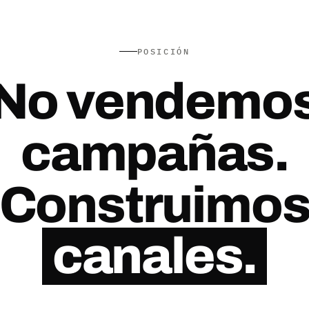
POSICIÓN
No vendemo
campañas.
Construimo
canales.