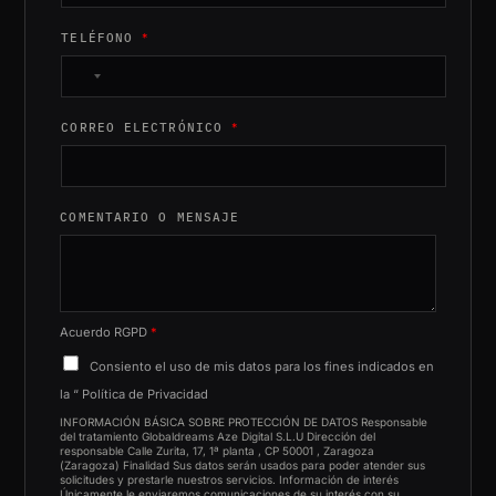
TELÉFONO
*
N
o
CORREO ELECTRÓNICO
*
c
o
u
n
COMENTARIO O MENSAJE
t
r
y
s
Acuerdo RGPD
*
e
Consiento el uso de mis datos para los fines indicados en
l
la “
Política de Privacidad
e
INFORMACIÓN BÁSICA SOBRE PROTECCIÓN DE DATOS Responsable
c
del tratamiento Globaldreams Aze Digital S.L.U Dirección del
responsable Calle Zurita, 17, 1ª planta , CP 50001 , Zaragoza
t
(Zaragoza) Finalidad Sus datos serán usados para poder atender sus
solicitudes y prestarle nuestros servicios. Información de interés
e
Únicamente le enviaremos comunicaciones de su interés con su