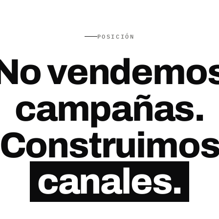
POSICIÓN
No vendemo
campañas.
Construimo
canales.