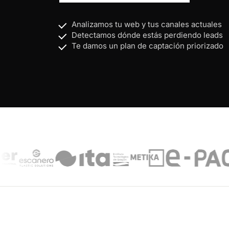
Analizamos tu web y tus canales actuales
Detectamos dónde estás perdiendo leads
Te damos un plan de captación priorizado