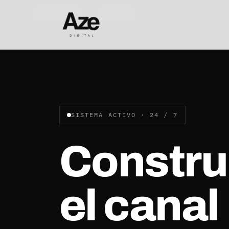
AZE DIGITAL · ZARAGOZA
SISTEMA ACTIVO · 24 / 7
Constr
el canal