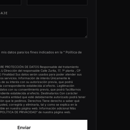
SAJE
mis datos para los fines indicados en la “
Política de
E PROTECCIÓN DE DATOS Responsable del tratamiento
U Dirección del responsable Calle Zurita, 17, 1ª planta , CP
) Finalidad Sus datos serán usados para poder atender sus
tros servicios. Información de interés Únicamente le
de su interés con su autorización previa, que podrá
illa correspondiente establecida al efecto. Legitimación
atos con su consentimiento previo, que podrá facilitarnos
ndiente establecida al efecto. Destinatarios Con carácter
e nuestra entidad que esté debidamente autorizado podrá tener
ción que le pedimos. Derechos Tiene derecho a saber qué
ted, corregirla y eliminarla, tal y como se explica en la
nible en nuestra página web. Información adicional Más
 “POLÍTICA DE PRIVACIDAD” de nuestra página web.
Enviar