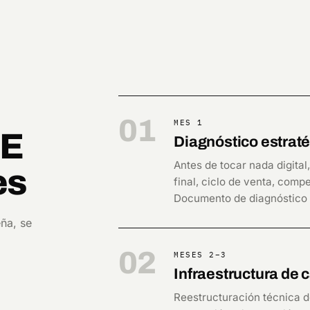
01
MES 1
ZE
Diagnóstico estrat
Antes de tocar nada digital
es
final, ciclo de venta, comp
Documento de diagnóstico a
ña, se
02
MESES 2–3
Infraestructura de 
Reestructuración técnica d